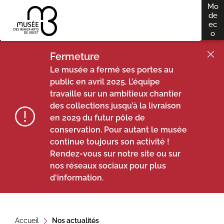
Mo
A
de
dés
ec
ll
o
e
r
Fermeture
a
Le musée a fermé ses portes au
u
public en avril 2025. L’équipe
travaille sur un ambitieux chantier
c
des collections jusqu’à la livraison
o
en 2029 du futur pôle de
n
conservation. Pour autant le musée
t
continue toujours son activité !
e
Rendez-vous sur notre site ou sur
n
nos réseaux sociaux pour plus
u
d'information.
Accueil
Nos actualités