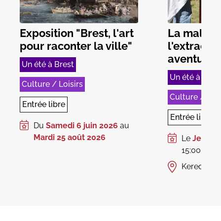
Exposition "Brest, l'art
La malle 
pour raconter la ville"
l'extraord
aventure
Un été à Brest
Un été à Bres
Culture / Loisirs
Culture / Lois
Entrée libre
Entrée libre
Du
Samedi 6 juin 2026
au
Mardi 25 août 2026
Le
Jeudi 2
15:00 à 17
Keredern