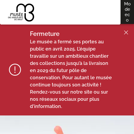
Mo
A
de
dés
ec
ll
o
e
r
Fermeture
a
Le musée a fermé ses portes au
u
public en avril 2025. L’équipe
travaille sur un ambitieux chantier
c
des collections jusqu’à la livraison
o
en 2029 du futur pôle de
n
conservation. Pour autant le musée
t
continue toujours son activité !
e
Rendez-vous sur notre site ou sur
n
nos réseaux sociaux pour plus
u
d'information.