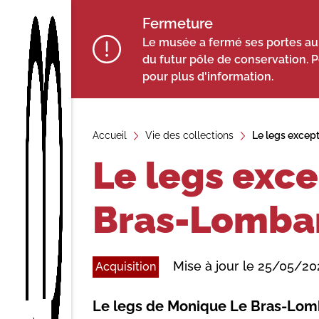
A
Fermeture
ll
Le musée a fermé ses portes au p
e
du futur pôle de conservation. 
r
pour plus d'information.
a
u
c
Accueil
Vie des collections
Le legs excep
o
Le legs exc
n
t
Bras-Lombar
e
n
u
Mise à jour le 25/05/20
Acquisition
Le legs de Monique Le Bras-Lomb