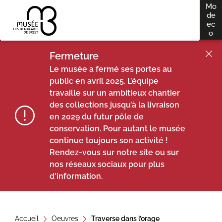
Mo
A
de
dés
ec
ll
o
e
r
Fermeture
a
Le musée a fermé ses portes au
u
public en avril 2025. L’équipe
travaille sur un ambitieux chantier
c
des collections jusqu’à la livraison
o
en 2029 du futur pôle de
n
conservation. Pour autant le musée
t
continue toujours son activité !
e
Rendez-vous sur notre site ou sur
n
nos réseaux sociaux pour plus
u
d'information.
Accueil
Oeuvres
Traverse dans l’orage